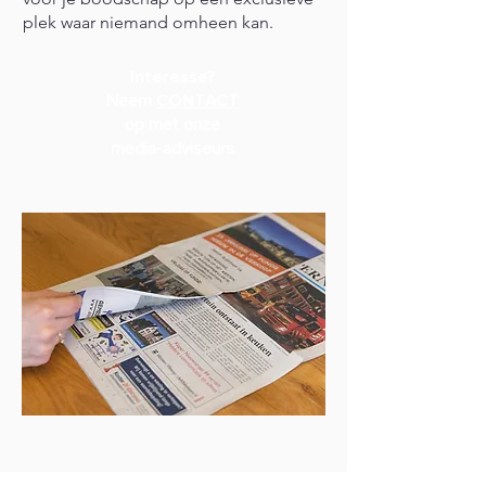
plek waar niemand omheen kan.
Interesse?
Neem
CONTACT
op met onze
media-adviseurs
uitgeverij