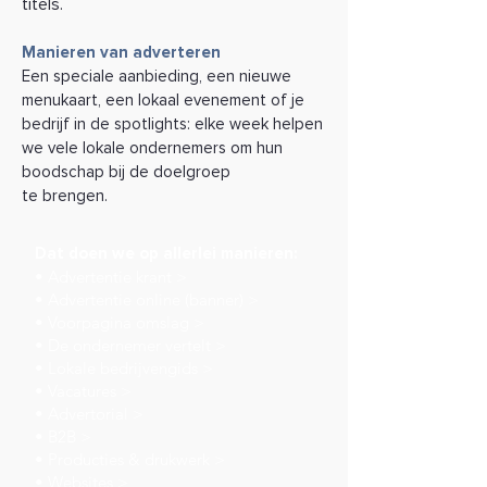
titels.
Manieren van adverteren
Een speciale aanbieding, een nieuwe
menukaart, een lokaal
evenement of je
bedrijf in de spotlights: elke week helpen
we
vele lokale ondernemers om hun
boodschap bij de doelgroep
te brengen.
Dat doen we op allerlei manieren:
• Advertentie krant >
• Advertentie online (banner) >
• Voorpagina omslag >
• De ondernemer vertelt >
• Lokale bedrijvengids >
• Vacatures >
• Advertorial >
• B2B >
• Producties & drukwerk >
• Websites >