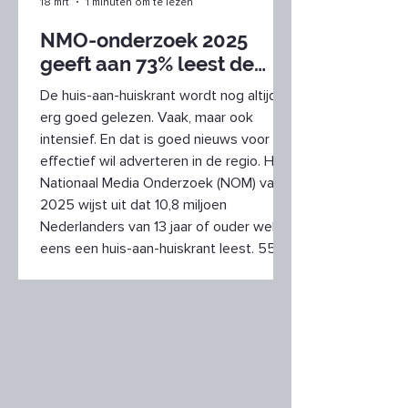
18 mrt
1 minuten om te lezen
NMO-onderzoek 2025
geeft aan 73% leest de
huis-aan-huiskrant op
De huis-aan-huiskrant wordt nog altijd
papier
erg goed gelezen. Vaak, maar ook
intensief. En dat is goed nieuws voor wie
effectief wil adverteren in de regio. Het
Nationaal Media Onderzoek (NOM) van
2025 wijst uit dat 10,8 miljoen
Nederlanders van 13 jaar of ouder wel
eens een huis-aan-huiskrant leest. 55%
leest de krant intensief: dus driekwart of
meer van een nummer. 73% leest alleen
op papier, 22% ook online. Alle
doelgroepen We vinden de lezers van
huis-aan-huiskranten terug in