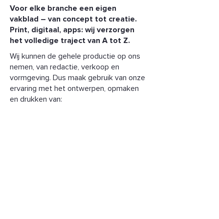
Voor elke branche een eigen
vakblad – van concept tot creatie.
Print, digitaal, apps: wij verzorgen
het volledige traject van A tot Z.
Wij kunnen de gehele productie op ons
nemen, van redactie, verkoop en
vormgeving. Dus maak gebruik van onze
ervaring met het ontwerpen, opmaken
en drukken van:
Magazines
Eigen krant
... en websites
Je website moet er professioneel
uitzien, goed vindbaar zijn en
conversie opleveren. Wij weten hoe