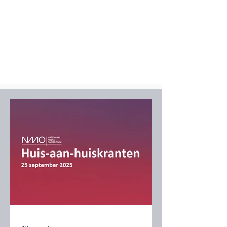
Tarieven
Wil je meer informatie? Neem dan
contact op via
0294 - 410 333
of verkoop@entermedia.nl
> Klik
HIER
voor informatie