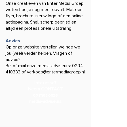
Onze creatieven van Enter Media Groep
weten hoe je nóg meer opvalt. Met een
flyer,
brochure, nieuw logo of een online
actiepagina. Snel, scherp geprijsd en
altijd een
professionele uitstraling.
Advies
Op onze website vertellen we
hoe we
jou (veel) verder helpen. Vragen of
advies?
Bel of mail onze media-adviseurs:
0294
410333
of
verkoop@entermediagroep.nl
Interesse?
Neem
CONTACT
op met onze
media-adviseurs