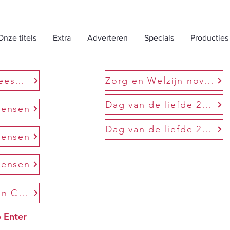
Onze titels
Extra
Adverteren
Specials
Producties
Het Weesper Cadeaumagazine
Zorg en Welzijn november 2021
Dag van de liefde 2022
wensen
Dag van de liefde 2022 G&E
wensen
wensen
Click en Collect & Bel en Bestel
 Enter