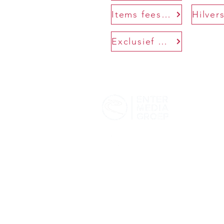
Items feestdagen
Exclusief Gooi en Eembode
Enter Medi
Van Houten 
1381 MZ W
T: 0294 4103
E:
verkoop@