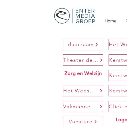
Home
duurzaam
Theater de Omval
Kerst
Zorg en Welzijn
Kerst
Het Weesper Cadeaumagazine
Kerst
Vakmannen/vakvrouwen Gooi en Eembode
Logo
Vacature